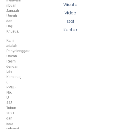
melayani
Wisata
ribuan
Jamaah
Video
Umroh
staf
dan
Haji
Kontak
Khusus.
Kami
adalah
Penyelenggara
Umroh
Resmi
dengan
Izin
Kemenag
(
PPIU)
No.
U
443
Tahun
2021,
dan
juga
sebagai