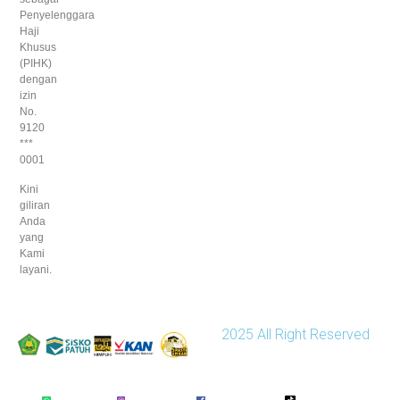
Penyelenggara
Haji
Khusus
(PIHK)
dengan
izin
No.
9120
***
0001
Kini
giliran
Anda
yang
Kami
layani.
2025 All Right Reserved