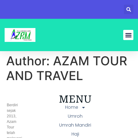
Umrah Ma
Author:
AZAM TOUR
AND TRAVEL
MENU
Berdiri
Home
sejak
Umroh
2013,
Azam
Umrah Mandiri
Tour
telah
Haji